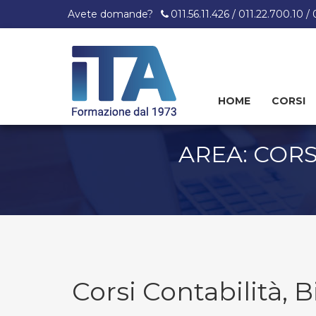
Avete domande?
011.56.11.426 / 011.22.700.10 /
HOME
CORSI
Skip
to
content
AREA: CORS
Corsi Contabilità, B