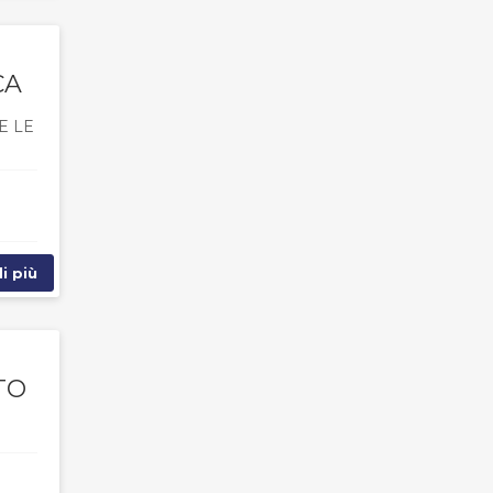
CA
E LE
i più
TO