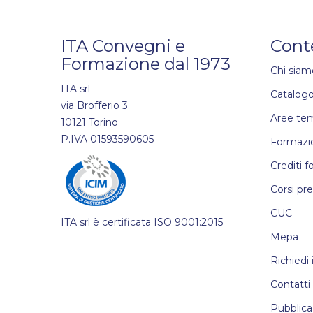
ITA Convegni e
Cont
Formazione dal 1973
Chi siam
ITA srl
Catalogo
via Brofferio 3
Aree te
10121 Torino
P.IVA 01593590605
Formazio
Crediti f
Corsi pr
CUC
ITA srl è certificata ISO 9001:2015
Mepa
Richiedi
Contatti
Pubblica