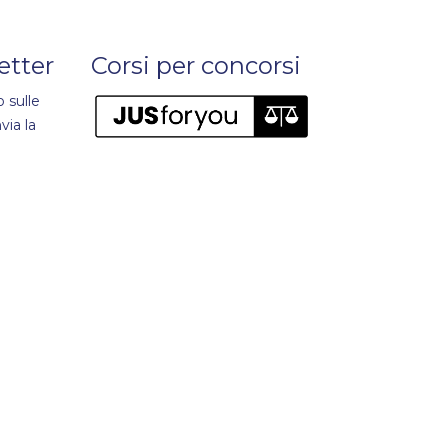
letter
Corsi per concorsi
 sulle
via la