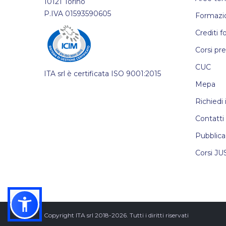
10121 Torino
P.IVA 01593590605
Formazio
Crediti f
Corsi pr
CUC
ITA srl è certificata ISO 9001:2015
Mepa
Richiedi
Contatti
Pubblica
Corsi JU
Copyright ITA srl 2018-2026. Tutti i diritti riservati