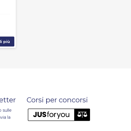
i più
letter
Corsi per concorsi
 sulle
via la