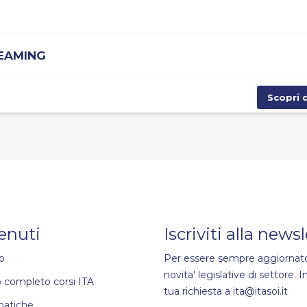
REAMING
Scopri d
enuti
Iscriviti alla news
o
Per essere sempre aggiornato
novita' legislative di settore. In
 completo corsi ITA
tua richiesta a ita@itasoi.it
matiche