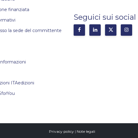
ne finanziata
Seguici sui social
ormativi
esso la sede del committente
 informazioni
zioni ITAedizioni
SforYou
Privacy policy
|
Note legali