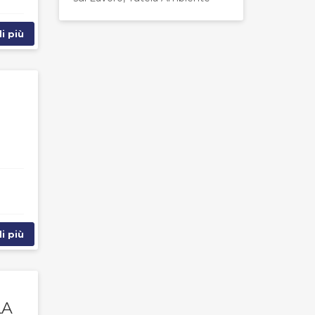
i più
i più
LA