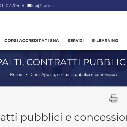
 011.07.204.14
ita@itasoi.it
CORSI ACCREDITATI SNA
SERVIZI
E-LEARNING
PALTI, CONTRATTI PUBBLIC
Home
Corsi Appalti, contratti pubblici e concessioni
ratti pubblici e concessio