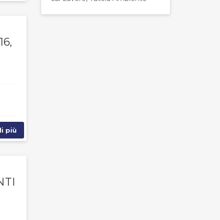
6,
i più
NTI