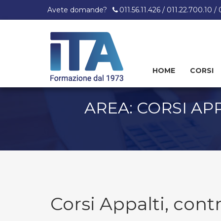
Avete domande?
011.56.11.426 / 011.22.700.10 /
HOME
CORSI
Skip
to
content
AREA: CORSI AP
Corsi Appalti, cont