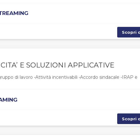
STREAMING
Scopri d
TICITA’ E SOLUZIONI APPLICATIVE
gruppo di lavoro •Attività incentivabili •Accordo sindacale •IRAP e
EAMING
Scopri d