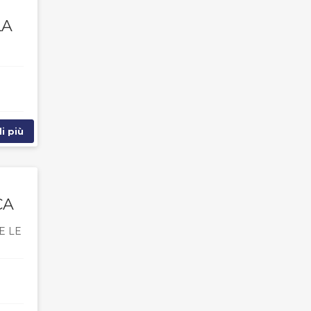
LA
i più
CA
E LE