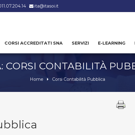
 011.07.204.14
ita@itasoi.it
CORSI ACCREDITATI SNA
SERVIZI
E-LEARNING
: CORSI CONTABILITÀ PUB
Home
Corsi Contabilità Pubblica
ubblica