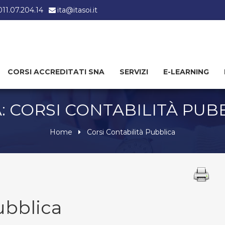
 011.07.204.14
ita@itasoi.it
CORSI ACCREDITATI SNA
SERVIZI
E-LEARNING
: CORSI CONTABILITÀ PUB
Home
Corsi Contabilità Pubblica
ubblica