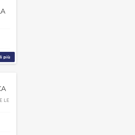
LA
i più
CA
E LE