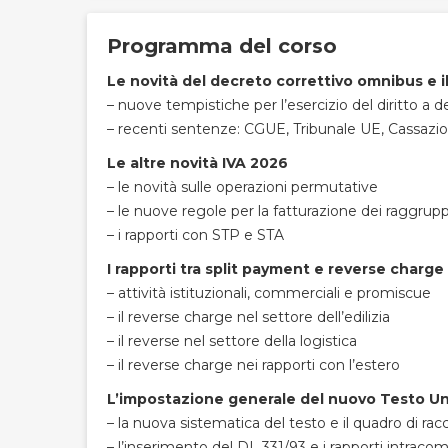
Programma del corso
Le novità del decreto correttivo omnibus e il
– nuove tempistiche per l’esercizio del diritto a d
– recenti sentenze: CGUE, Tribunale UE, Cassazione
Le altre novità IVA 2026
– le novità sulle operazioni permutative
– le nuove regole per la fatturazione dei raggru
– i rapporti con STP e STA
I rapporti tra split payment e reverse charge
– attività istituzionali, commerciali e promiscue
– il reverse charge nel settore dell’edilizia
– il reverse nel settore della logistica
– il reverse charge nei rapporti con l’estero
L’impostazione generale del nuovo Testo U
– la nuova sistematica del testo e il quadro di ra
– l’inserimento del DL 331/93 e i rapporti intracom