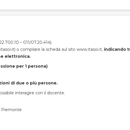
/22.700.10 – 011/07.20.414).
tasoi.it) o compilare la scheda sul sito www.itasoi.it,
indicando tu
ne elettronica.
essione per 1 persona)
zioni di due o più persone.
ibile interagire con il docente.
el Piemonte