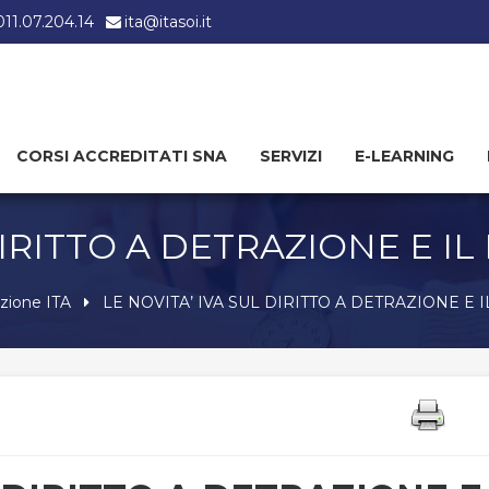
 011.07.204.14
ita@itasoi.it
CORSI ACCREDITATI SNA
SERVIZI
E-LEARNING
DIRITTO A DETRAZIONE E 
azione ITA
LE NOVITA’ IVA SUL DIRITTO A DETRAZIONE E