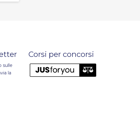
letter
Corsi per concorsi
 sulle
via la