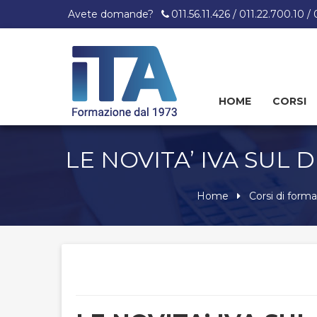
Avete domande?
011.56.11.426 / 011.22.700.10 /
HOME
CORSI
Skip
to
content
LE NOVITA’ IVA SUL 
Home
Corsi di form