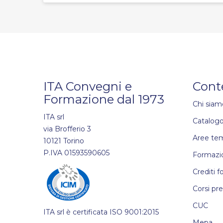
ITA Convegni e
Cont
Formazione dal 1973
Chi siam
ITA srl
Catalogo
via Brofferio 3
Aree te
10121 Torino
P.IVA 01593590605
Formazio
Crediti f
Corsi pr
CUC
ITA srl è certificata ISO 9001:2015
Mepa