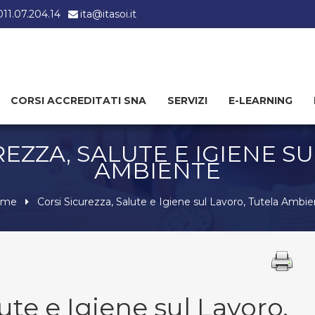
 011.07.204.14
ita@itasoi.it
CORSI ACCREDITATI SNA
SERVIZI
E-LEARNING
REZZA, SALUTE E IGIENE S
AMBIENTE
ome
Corsi Sicurezza, Salute e Igiene sul Lavoro, Tutela Ambi
ute e Igiene sul Lavoro,