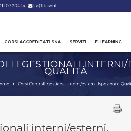
 011.07.204.14
ita@itasoi.it
CORSI ACCREDITATI SNA
SERVIZI
E-LEARNING
LLI GESTIONALI INTERNI/E
QUALITÀ
ome
Corsi Controlli gestionali interni/esterni, Ispezioni e Qual
ionali interni/esterni,