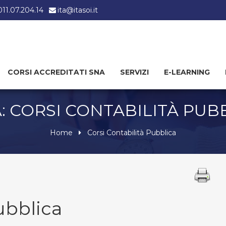
 011.07.204.14
ita@itasoi.it
CORSI ACCREDITATI SNA
SERVIZI
E-LEARNING
: CORSI CONTABILITÀ PUB
Home
Corsi Contabilità Pubblica
ubblica