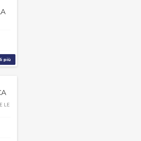
LA
i più
CA
E LE