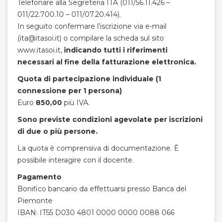
Telefonare alla Segreteria ITA (011/56.11.426 –
011/22.700.10 – 011/07.20.414).
In seguito confermare l’iscrizione via e-mail
(ita@itasoi.it) o compilare la scheda sul sito
www.itasoi.it,
indicando tutti i riferimenti
necessari al fine della fatturazione elettronica.
Quota di partecipazione individuale (1
connessione per 1 persona)
Euro
850,00
più IVA.
Sono previste condizioni agevolate per iscrizioni
di due o più persone.
La quota è comprensiva di documentazione. È
possibile interagire con il docente.
Pagamento
Bonifico bancario da effettuarsi presso Banca del
Piemonte
IBAN: IT55 D030 4801 0000 0000 0088 066