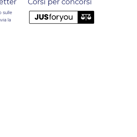
letter
Corsi per concorsi
 sulle
via la