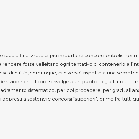
o studio finalizzato ai più importanti concorsi pubblici (prima 
 rendere forse velleitario ogni tentativo di contenerlo all’
osa di più (o, comunque, di diverso) rispetto a una semplice 
razione che il libro si rivolge a un pubblico già laureato, mi
uadramento sistematico, per poi procedere, per gradi, all’anal
ppresti a sostenere concorsi “superiori”, primo fra tutti que