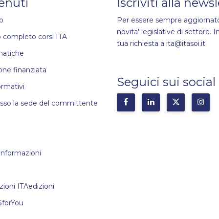
enuti
Iscriviti alla news
o
Per essere sempre aggiornato
novita' legislative di settore. In
 completo corsi ITA
tua richiesta a ita@itasoi.it
matiche
ne finanziata
Seguici sui social
ormativi
esso la sede del committente
 informazioni
zioni ITAedizioni
SforYou