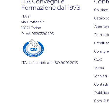
ITA Convegni e
Cont
Formazione dal 1973
Chi siam
ITA srl
Catalogo
via Brofferio 3
Aree te
10121 Torino
P.IVA 01593590605
Formazio
Crediti f
Corsi pr
CUC
ITA srl è certificata ISO 9001:2015
Mepa
Richiedi
Contatti
Pubblica
Corsi JU